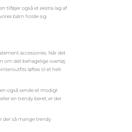
tilføjer også et ekstra lag af
 vores børn holde sig
atement accessories. Når det
un om det behagelige overtøj.
teroutfits løftes til et helt
men også sende et modigt
ler en trendy beret, er der
 er der så mange trendy