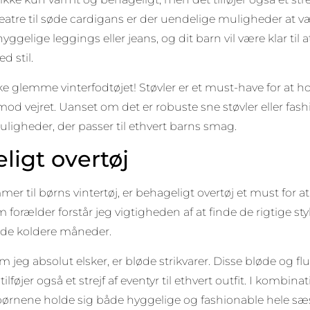
weatre til søde cardigans er der uendelige muligheder at
ggelige leggings eller jeans, og dit barn vil være klar t
d stil.
ke glemme vinterfodtøjet! Støvler er et must-have for at
od vejret. Uanset om det er robuste sne støvler eller fashi
ligheder, der passer til ethvert barns smag.
ligt overtøj
er til børns vintertøj, er behageligt overtøj et must for 
om forælder forstår jeg vigtigheden af at finde de rigtige st
i de koldere måneder.
m jeg absolut elsker, er bløde strikvarer. Disse bløde og fl
ilføjer også et strejf af eventyr til ethvert outfit. I kombi
 børnene holde sig både hyggelige og fashionable hele s