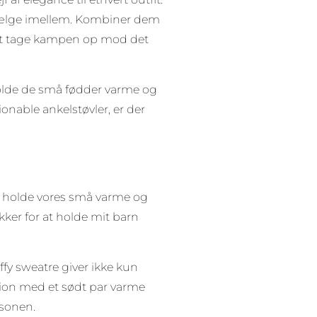
 vælge imellem. Kombiner dem
il at tage kampen op mod det
 holde de små fødder varme og
onable ankelstøvler, er der
at holde vores små varme og
ykker for at holde mit barn
uffy sweatre giver ikke kun
nation med et sødt par varme
æsonen.