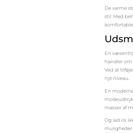
De varme stø
stil. Med be
komfortable
Udsmy
En væsentlig
handler om a
Ved at tilføj
nyt niveau.
En moderne 
modeudtryk.
masser af m
Og lad os ik
muligheder 