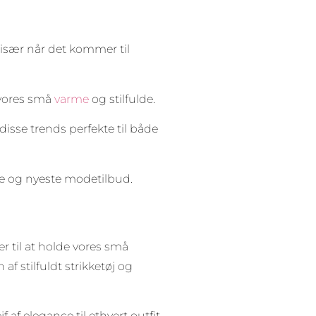
 især når det kommer til
 vores små
varme
og stilfulde.
 disse trends perfekte til både
te og nyeste modetilbud.
g
er til at holde vores små
f stilfuldt strikketøj og
 af elegance til ethvert outfit.