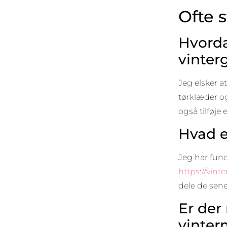
Ofte 
Hvorda
vinter
Jeg elsker a
tørklæder og
også tilføje e
Hvad e
Jeg har fund
https://vinte
dele de sen
Er der
vinter