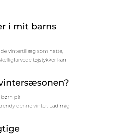
r i mit barns
ulde vintertillæg som hatte,
kelligfarvede tøjstykker kan
i vintersæsonen?
l børn på
 trendy denne vinter. Lad mig
gtige