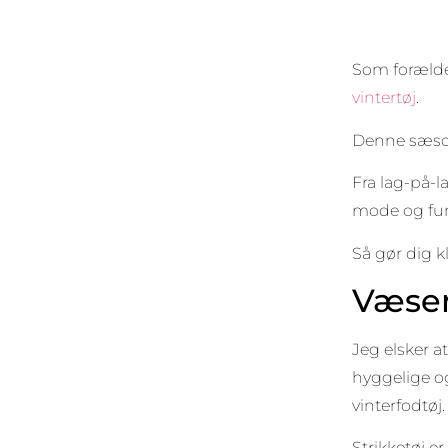
Som forælder
vintertøj
.
Denne sæson 
Fra lag-på-l
mode og fun
Så gør dig k
Væsen
Jeg elsker a
hyggelige og
vinterfodtøj.
Strikketøj er