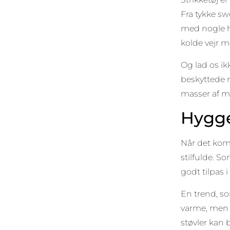
Fra tykke s
med nogle hy
kolde vejr me
Og lad os ik
beskyttede m
masser af mu
Hygge
Når det komm
stilfulde. S
godt tilpas 
En trend, so
varme, men t
støvler kan