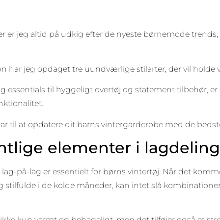
 er jeg altid på udkig efter de nyeste børnemode trends,
har jeg opdaget tre uundværlige stilarter, der vil holde
ag essentials til hyggeligt overtøj og statement tilbehør, er
ktionalitet.
lar til at opdatere dit barns vintergarderobe med de beds
tlige elementer i lagdelin
t lag-på-lag er essentielt for børns vintertøj. Når det komm
 stilfulde i de kolde måneder, kan intet slå kombinationen a
 ikke kun varmt og behageligt, men det tilføjer også et strejf