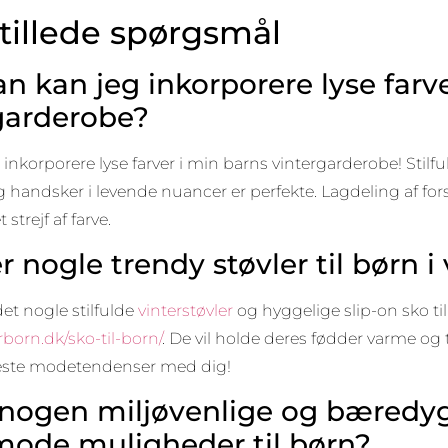
stillede spørgsmål
n kan jeg inkorporere lyse farve
garderobe?
t inkorporere lyse farver i min barns vintergarderobe! Stilf
 handsker i levende nuancer er perfekte. Lagdeling af fors
t strejf af farve.
r nogle trendy støvler til børn 
et nogle stilfulde
vinterstøvler
og hyggelige slip-on sko ti
rborn.dk/sko-til-born/
. De vil holde deres fødder varme og
este modetendenser med dig!
 nogen miljøvenlige og bæredy
mode muligheder til børn?