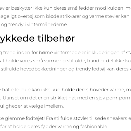
vler beskytter ikke kun deres små fødder mod kulden, men 
hageligt overtøj som bløde strikvarer og varme støvler kan
 og trendy i vintermånederne.
kkede tilbehør
 trend inden for børne vintermode er inkluderingen af st
t holde vores små varme og stilfulde, handler det ikke k
e stilfulde hovedbeklædninger og trendy fodtøj kan deres vin
hat eller hue kan ikke kun holde deres hoveder varme, 
 Uanset om det er en strikket hat med en sjov pom-pom el
uligheder at vælge imellem.
ke glemme fodtøjet! Fra stilfulde støvler til søde sneakers
for at holde deres fødder varme og fashionable.