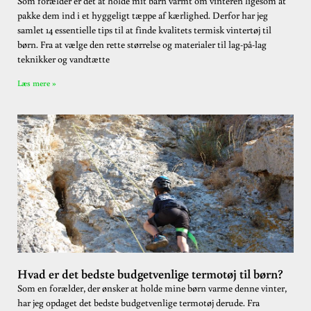
Som forælder er det at holde mit barn varmt om vinteren ligesom at
pakke dem ind i et hyggeligt tæppe af kærlighed. Derfor har jeg
samlet 14 essentielle tips til at finde kvalitets termisk vintertøj til
børn. Fra at vælge den rette størrelse og materialer til lag-på-lag
teknikker og vandtætte
Læs mere »
Hvad er det bedste budgetvenlige termotøj til børn?
Som en forælder, der ønsker at holde mine børn varme denne vinter,
har jeg opdaget det bedste budgetvenlige termotøj derude. Fra