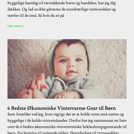
hyggelige basislag til tætsiddende hatte og handsker, har jeg dig
dækket. Og lad os ikke glemme de uundværlige termosokker og
støvler til de små. Så hvis du er på
Læs mere »
6 Bedste Økonomiske Vintervarme Gear til Børn
Som forælder ved jeg, hvor vigtigt det er at holde vores små varme og
hyggelige i de kolde vintermåneder. Derfor har jeg sammensat en liste
over de 6 bedste økonomiske vintertermiske beklædningsgenstande til
børn. Fra basislag til isolerede jakker, fleecebukser til termosokker,