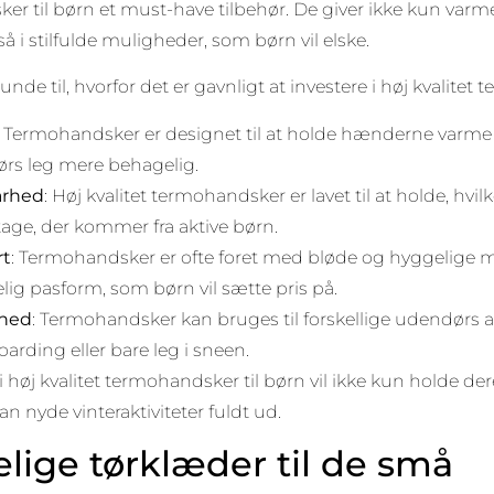
r til børn et must-have tilbehør. De giver ikke kun varm
i stilfulde muligheder, som børn vil elske.
runde til, hvorfor det er gavnligt at investere i høj kvalitet
: Termohandsker er designet til at holde hænderne varme i 
rs leg mere behagelig.
arhed
: Høj kvalitet termohandsker er lavet til at holde, hvi
tage, der kommer fra aktive børn.
rt
: Termohandsker er ofte foret med bløde og hyggelige ma
ig pasform, som børn vil sætte pris på.
ghed
: Termohandsker kan bruges til forskellige udendørs ak
rding eller bare leg i sneen.
 i høj kvalitet termohandsker til børn vil ikke kun holde
kan nyde vinteraktiviteter fuldt ud.
lige tørklæder til de små