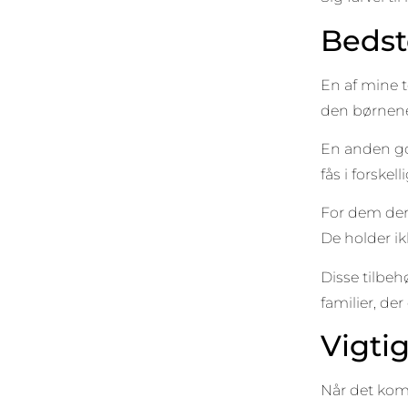
Bedste
En af mine t
den børnene v
En anden go
fås i forske
For dem der 
De holder ik
Disse tilbeh
familier, de
Vigti
Når det komm