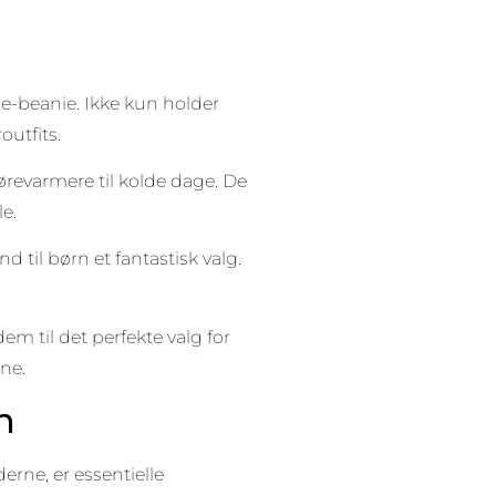
ce-beanie. Ikke kun holder
outfits.
revarmere til kolde dage. De
le.
 til børn et fantastisk valg.
em til det perfekte valg for
ne.
n
rne, er essentielle