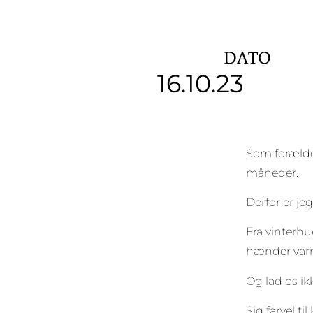
DATO
16.10.23
Som forælder
måneder.
Derfor er jeg
Fra vinterhu
hænder varm
Og lad os i
Sig farvel t