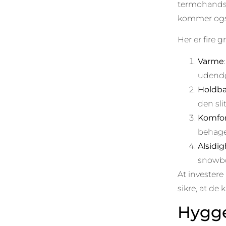
termohandske
kommer også 
Her er fire g
Varme
udendø
Holdb
den sli
Komfo
behagel
Alsidi
snowboa
At investere
sikre, at de 
Hygge