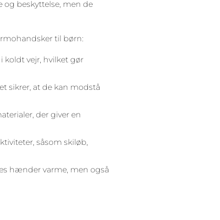
e og beskyttelse, men de
 termohandsker til børn:
koldt vejr, hvilket gør
lket sikrer, at de kan modstå
terialer, der giver en
tiviteter, såsom skiløb,
 deres hænder varme, men også