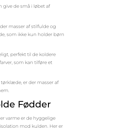
 give de små i løbet af
er masser af stilfulde og
æde, som ikke kun holder børn
gt, perfekt til de koldere
rver, som kan tilføre et
t tørklæde, er der masser af
nnem.
olde Fødder
er varme er de hyggelige
isolation mod kulden. Her er