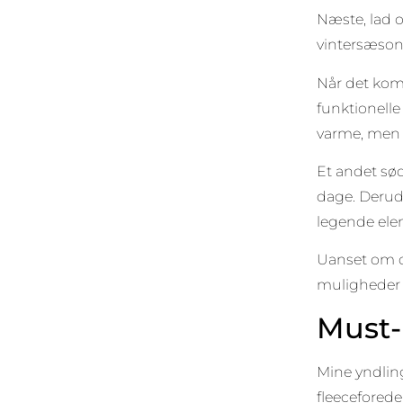
Næste, lad o
vintersæson
Når det komm
funktionelle
varme, men o
Et andet sød
dage. Derudo
legende ele
Uanset om de
muligheder 
Must-
Mine yndlin
fleeceforede