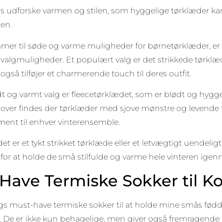
s udforske varmen og stilen, som hyggelige tørklæder kan
en.
er til søde og varme muligheder for børnetørklæder, er d
 valgmuligheder. Et populært valg er det strikkede tørkl
gså tilføjer et charmerende touch til deres outfit.
t og varmt valg er fleecetørklædet, som er blødt og hyggeli
ver findes der tørklæder med sjove mønstre og levende fa
ment til enhver vinterensemble.
t er et tykt strikket tørklæde eller et letvægtigt uendelig
for at holde de små stilfulde og varme hele vinteren ige
Have Termiske Sokker til K
gs must-have termiske sokker til at holde mine smås fødd
. De er ikke kun behagelige, men giver også fremragende 