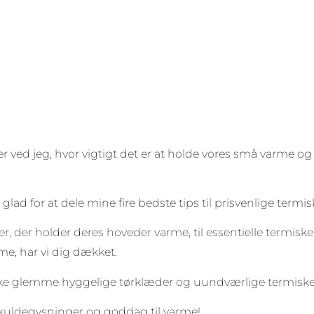
 ved jeg, hvor vigtigt det er at holde vores små varme og
 glad for at dele mine fire bedste tips til prisvenlige termisk
er, der holder deres hoveder varme, til essentielle termisk
e, har vi dig dækket.
kke glemme hyggelige tørklæder og uundværlige termiske s
il kuldegysninger og goddag til varme!